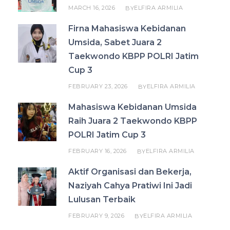
MARCH 16, 2026
ELFIRA ARMILIA
BY
Firna Mahasiswa Kebidanan
Umsida, Sabet Juara 2
Taekwondo KBPP POLRI Jatim
Cup 3
FEBRUARY 23, 2026
ELFIRA ARMILIA
BY
Mahasiswa Kebidanan Umsida
Raih Juara 2 Taekwondo KBPP
POLRI Jatim Cup 3
FEBRUARY 16, 2026
ELFIRA ARMILIA
BY
Aktif Organisasi dan Bekerja,
Naziyah Cahya Pratiwi Ini Jadi
Lulusan Terbaik
FEBRUARY 9, 2026
ELFIRA ARMILIA
BY