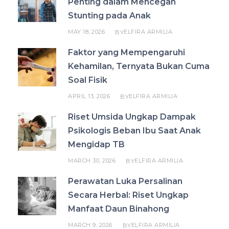
Penting dalam Mencegah
Stunting pada Anak
MAY 18, 2026
ELFIRA ARMILIA
BY
Faktor yang Mempengaruhi
Kehamilan, Ternyata Bukan Cuma
Soal Fisik
APRIL 13, 2026
ELFIRA ARMILIA
BY
Riset Umsida Ungkap Dampak
Psikologis Beban Ibu Saat Anak
Mengidap TB
MARCH 30, 2026
ELFIRA ARMILIA
BY
Perawatan Luka Persalinan
Secara Herbal: Riset Ungkap
Manfaat Daun Binahong
MARCH 9, 2026
ELFIRA ARMILIA
BY