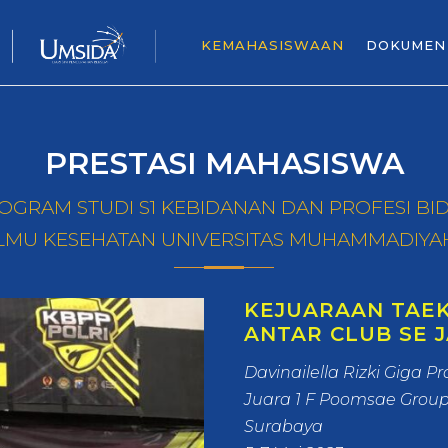
KEMAHASISWAAN
DOKUMEN
PRESTASI MAHASISWA
OGRAM STUDI S1 KEBIDANAN DAN PROFESI BI
ILMU KESEHATAN UNIVERSITAS MUHAMMADIYA
KEJUARAAN TAEK
ANTAR CLUB SE 
Davinailella Rizki Giga 
Juara 1 F Poomsae Grou
Surabaya