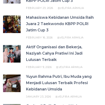
KBPP POLRI Jatim Cup 3
FEBRUARY 23, 2026
ELFIRA ARMILIA
BY
Mahasiswa Kebidanan Umsida Raih
Juara 2 Taekwondo KBPP POLRI
Jatim Cup 3
FEBRUARY 16, 2026
ELFIRA ARMILIA
BY
Aktif Organisasi dan Bekerja,
Naziyah Cahya Pratiwi Ini Jadi
Lulusan Terbaik
FEBRUARY 9, 2026
ELFIRA ARMILIA
BY
Yuyun Rahma Putri, Ibu Muda yang
Menjadi Lulusan Terbaik Profesi
Kebidanan Umsida
JANUARY 23, 2026
ELFIRA ARMILIA
BY