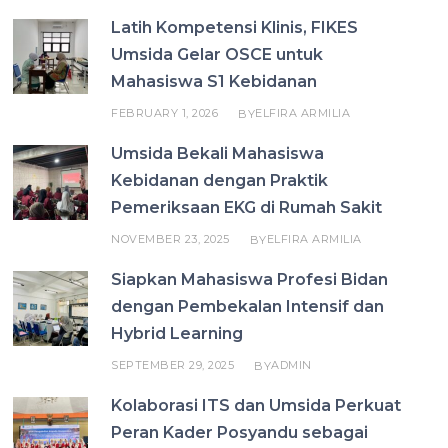
Latih Kompetensi Klinis, FIKES
Umsida Gelar OSCE untuk
Mahasiswa S1 Kebidanan
FEBRUARY 1, 2026
ELFIRA ARMILIA
BY
Umsida Bekali Mahasiswa
Kebidanan dengan Praktik
Pemeriksaan EKG di Rumah Sakit
NOVEMBER 23, 2025
ELFIRA ARMILIA
BY
Siapkan Mahasiswa Profesi Bidan
dengan Pembekalan Intensif dan
Hybrid Learning
SEPTEMBER 29, 2025
ADMIN
BY
Kolaborasi ITS dan Umsida Perkuat
Peran Kader Posyandu sebagai