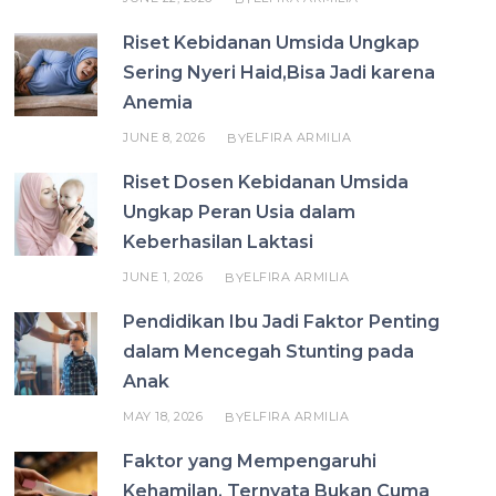
Riset Kebidanan Umsida Ungkap
Sering Nyeri Haid,Bisa Jadi karena
Anemia
JUNE 8, 2026
ELFIRA ARMILIA
BY
Riset Dosen Kebidanan Umsida
Ungkap Peran Usia dalam
Keberhasilan Laktasi
JUNE 1, 2026
ELFIRA ARMILIA
BY
Pendidikan Ibu Jadi Faktor Penting
dalam Mencegah Stunting pada
Anak
MAY 18, 2026
ELFIRA ARMILIA
BY
Faktor yang Mempengaruhi
Kehamilan, Ternyata Bukan Cuma