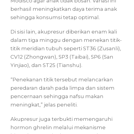
Modisco agar anak tidak bosan. Variasi ini
berhasil meningkatkan daya terima anak
sehingga konsumsi tetap optimal.
Di sisi lain, akupresur diberikan enam kali
dalam tiga minggu dengan menekan titik-
titik meridian tubuh seperti ST36 (Zusanli),
CV12 (Zhongwan), SP3 (Taibai), SP6 (San
Yinjiao), dan ST25 (Tianshu).
“Penekanan titik tersebut melancarkan
peredaran darah pada limpa dan sistem
pencernaan sehingga nafsu makan
meningkat,” jelas peneliti.
Akupresur juga terbukti memengaruhi
hormon ghrelin melalui mekanisme