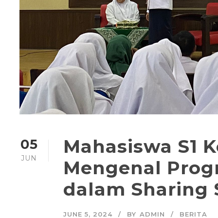
Mahasiswa S1 K
05
JUN
Mengenal Prog
dalam Sharing 
JUNE 5, 2024
BY
ADMIN
BERITA